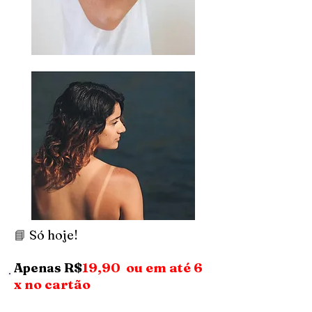
📘
Só hoje!
R$
19,90 ou em até 6
Apenas
x no cartão
QUERO MEU E-BOOK