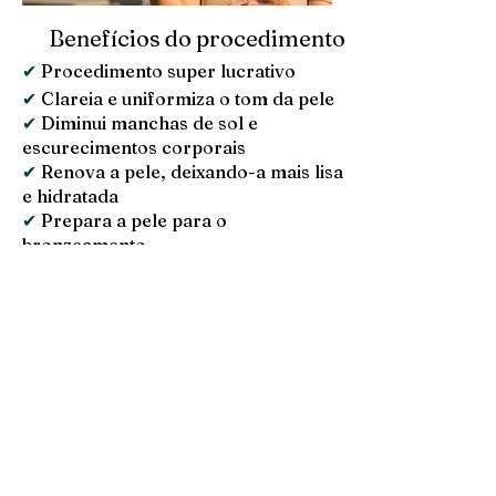
💎
Benefícios do procedimento
✔
Procedimento super lucrativo
✔
Clareia e uniformiza o tom da pele
✔
Diminui manchas de sol e
escurecimentos corporais
✔
Renova a pele, deixando-a mais lisa
e hidratada
✔
Prepara a pele para o
bronzeamento
✔
Resultado rápido e perceptível
Veja oque minhas alunas estão
falando sobre este E-book